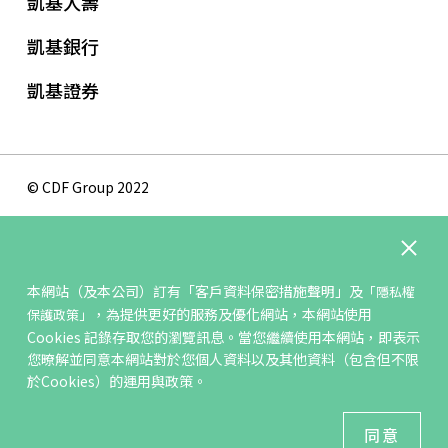
凱基人壽
凱基銀行
凱基證券
© CDF Group 2022
隱私權保護政策
版權聲明
本網站（及本公司）訂有
「客戶資料保密措施聲明」
及
「隱私權
網站地圖
，為提供更好的服務及優化網站，本網站使用
保護政策」
聯絡我們
Cookies 記錄存取您的瀏覽訊息。當您繼續使用本網站，即表示
您暸解並同意本網站對於您個人資料以及其他資料（包含但不限
於Cookies）的運用與政策。
最佳瀏覽環境 ：IE11、Firefox3.5 以上瀏覽器；解析度
1024x768以上
同意