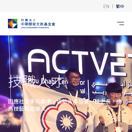
|
繁中
EN
技職人才
因應社會多元需求，協助青年培養一技之長，成
為技藝職能達人。