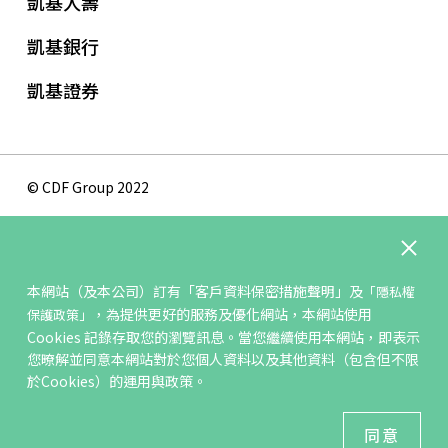
凱基人壽
凱基銀行
凱基證券
© CDF Group 2022
隱私權保護政策
版權聲明
本網站（及本公司）訂有
「客戶資料保密措施聲明」
及
「隱私權
網站地圖
，為提供更好的服務及優化網站，本網站使用
保護政策」
聯絡我們
Cookies 記錄存取您的瀏覽訊息。當您繼續使用本網站，即表示
您暸解並同意本網站對於您個人資料以及其他資料（包含但不限
於Cookies）的運用與政策。
最佳瀏覽環境 ：IE11、Firefox3.5 以上瀏覽器；解析度
1024x768以上
同意