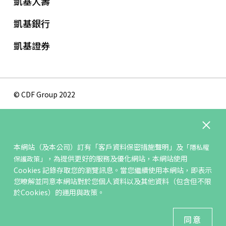
凱基人壽
凱基銀行
凱基證券
© CDF Group 2022
隱私權保護政策
版權聲明
本網站（及本公司）訂有
「客戶資料保密措施聲明」
及
「隱私權
網站地圖
，為提供更好的服務及優化網站，本網站使用
保護政策」
聯絡我們
Cookies 記錄存取您的瀏覽訊息。當您繼續使用本網站，即表示
您暸解並同意本網站對於您個人資料以及其他資料（包含但不限
於Cookies）的運用與政策。
最佳瀏覽環境 ：IE11、Firefox3.5 以上瀏覽器；解析度
1024x768以上
同意