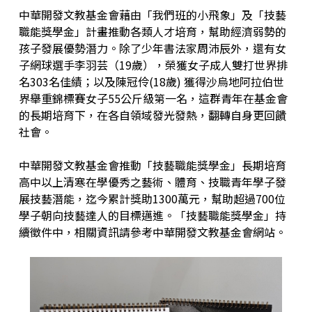
中華開發文教基金會藉由「我們班的小飛象」及「技藝
職能獎學金」計畫推動各類人才培育，幫助經濟弱勢的
孩子發展優勢潛力。除了少年書法家周沛辰外，還有女
子網球選手李羽芸（19歲），榮獲女子成人雙打世界排
名303名佳績；以及陳冠伶(18歲) 獲得沙烏地阿拉伯世
界舉重錦標賽女子55公斤級第一名，這群青年在基金會
的長期培育下，在各自領域發光發熱，翻轉自身更回饋
社會。
中華開發文教基金會推動「技藝職能獎學金」長期培育
高中以上清寒在學優秀之藝術、體育、技職青年學子發
展技藝潛能，迄今累計獎助1300萬元，幫助超過700位
學子朝向技藝達人的目標邁進。「技藝職能獎學金」持
續徵件中，相關資訊請參考
中華開發文教基金會網站
。