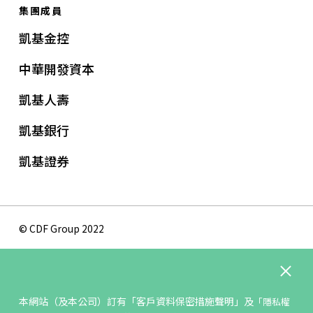
集團成員
凱基金控
中華開發資本
凱基人壽
凱基銀行
凱基證券
© CDF Group 2022
隱私權保護政策
版權聲明
本網站（及本公司）訂有
「客戶資料保密措施聲明」
及
「隱私權
網站地圖