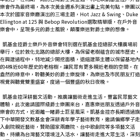
樂會作為最終場，為本次黃金週系列演出畫上完美句點。樂團以
本次於國家音樂廳演出的三場主題，Hot Jazz & Swing、Duke
Ellington at 125 與 Bebop Revolution選取精華版，在戶外音
樂會中，呈現多元的爵士風貌，顛覆樂迷對爵士樂的想像。
凱基金控爵士樂戶外音樂會特別選在凱基金控總部大樓廣場前
舉行，位於敦化北路的總部大樓，為保留老樹蘊含的城市歷史，
在興建過程中，特地減少開挖面積，退縮建築主體以保留基地內
的4株近60年歷史的老榕樹，讓民眾有更多親近老樹的空間，在
盎然的綠意中，聆聽美妙的爵士樂旋律，為樂迷及市民朋友打造
視覺與聽覺雙重盛宴，度過一個豐盛的秋日夜晚。
凱基金控深耕藝文活動，推廣讓藝術走進生活，豐富民眾藝文
體驗，此次邀請國際級爵士樂團來台，嘉惠樂迷朋友透過戶外音
樂會的方式，近距離一睹爵士巨星風采。凱基金控亦長期透過旗
下中華開發文教基金會深耕青年學子藝術教育，邀請偏鄉學子走
入劇院親近藝術，贊助國家兩廳院、台中歌劇院等多項藝文活
動，持續為台灣藝文環境注入活水，讓藝術走進大眾生活，深刻