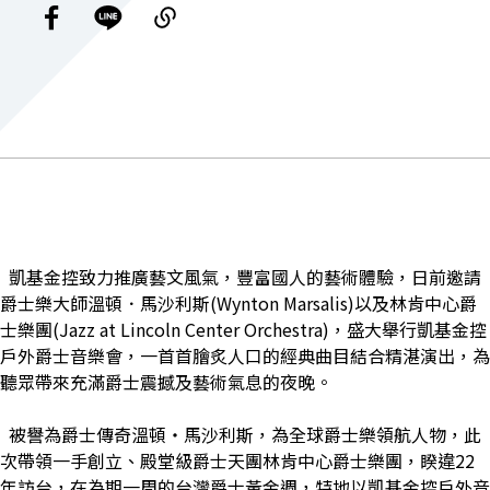
凱基金控致力推廣藝文風氣，豐富國人的藝術體驗，日前邀請
爵士樂大師溫頓．馬沙利斯(Wynton Marsalis)以及林肯中心爵
士樂團(Jazz at Lincoln Center Orchestra)，盛大舉行凱基金控
戶外爵士音樂會，一首首膾炙人口的經典曲目結合精湛演出，為
聽眾帶來充滿爵士震撼及藝術氣息的夜晚。
被譽為爵士傳奇溫頓・馬沙利斯，為全球爵士樂領航人物，此
次帶領一手創立、殿堂級爵士天團林肯中心爵士樂團，睽違22
年訪台，在為期一周的台灣爵士黃金週，特地以凱基金控戶外音