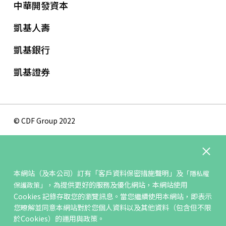
中華開發資本
凱基人壽
凱基銀行
凱基證券
© CDF Group 2022
隱私權保護政策
版權聲明
本網站（及本公司）訂有
「客戶資料保密措施聲明」
及
「隱私權
網站地圖
，為提供更好的服務及優化網站，本網站使用
保護政策」
聯絡我們
Cookies 記錄存取您的瀏覽訊息。當您繼續使用本網站，即表示
您暸解並同意本網站對於您個人資料以及其他資料（包含但不限
於Cookies）的運用與政策。