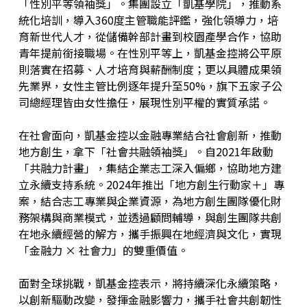
「性別平等領袖獎」。集團設立「凱基學院」，推動系
統化培訓，導入360度主管職能評鑑，強化領導力，培
育新世代人才，從儲備幹部計畫到校園產學合作，協助
青年提前銜接職場。在性別平等上，凱基金控將公平原
則落實在招募、人才培育與薪酬制度；更以具體成果領
先業界，女性主管比例逐年提升至50%，旗下五家子公
司總經理皆由女性擔任，展現性別平權的實質承諾。
在社會面向，凱基金控以金融專業結合社會創新，推動
地方創生，拿下「社會共融領袖獎」。自2021年啟動
「共融力計畫」，集結企業志工深入偏鄉，協助地方建
立永續支持系統。2024年推出「地方創生行動家＋」專
案，結合志工專業與企業資源，為地方創生團隊優化財
務架構與商業模式，並透過顧問輔導，與創生團隊共創
在地永續經營的解方，攜手振興在地經濟與文化，實現
「金融力 × 社會力」的雙重價值。
面對全球挑戰，凱基金控表示，將持續深化永續策略，
以創新驅動改變，發揮金融影響力，攜手社會共創韌性