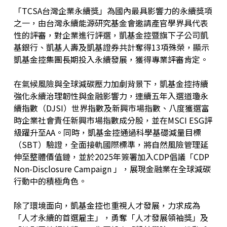
「TCSA台灣企業永續獎」為國內最具影響力的永續獎項
之一，由台灣永續能源研究基金會邀請產官學界具代表
性的評審，對企業進行評選，凱基金控暨旗下子公司凱
基銀行、凱基人壽及凱基證券共計奪得13項殊榮，顯示
凱基金控集團長期投入永續發展，獲得專業評審肯定。
在氣候風險與全球減碳壓力加劇背景下，凱基金控持續
強化永續治理韌性與金融影響力，連續五年入選道瓊永
續指數（DJSI）世界指數及新興市場指數、八度獲選富
時企業社會責任新興市場指數成分股，並在MSCI ESG評
級躍升至AA。同時，凱基金控通過科學基礎減量目標
（SBT）驗證，全面接軌國際標準，將自然風險管理延
伸至整體價值鏈，並於2025年簽署加入CDP倡議「CDP
Non-Disclosure Campaign 」，展現金融業在全球減碳
行動中的積極角色。
除了環境面向，凱基金控也重視人才發展，力求成為
「人才永續的首選雇主」，勇奪「人才發展領袖獎」及