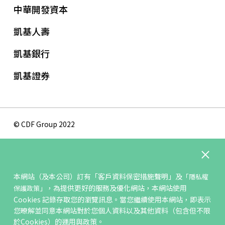
中華開發資本
凱基人壽
凱基銀行
凱基證券
© CDF Group 2022
隱私權保護政策
版權聲明
本網站（及本公司）訂有
「客戶資料保密措施聲明」
及
「隱私權
網站地圖
，為提供更好的服務及優化網站，本網站使用
保護政策」
聯絡我們
Cookies 記錄存取您的瀏覽訊息。當您繼續使用本網站，即表示
您暸解並同意本網站對於您個人資料以及其他資料（包含但不限
於Cookies）的運用與政策。