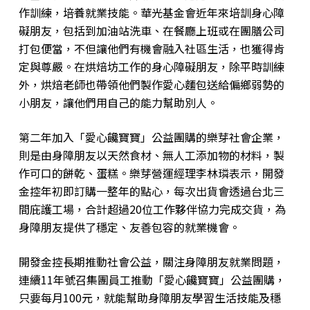
作訓練，培養就業技能。華光基金會近年來培訓身心障
礙朋友，包括到加油站洗車、在餐廳上班或在團膳公司
打包便當，不但讓他們有機會融入社區生活，也獲得肯
定與尊嚴。在烘焙坊工作的身心障礙朋友，除平時訓練
外，烘焙老師也帶領他們製作愛心麵包送給偏鄉弱勢的
小朋友，讓他們用自己的能力幫助別人。
第二年加入「愛心饞寶寶」公益團購的樂芽社會企業，
則是由身障朋友以天然食材、無人工添加物的材料，製
作可口的餅乾、蛋糕。樂芽營運經理李林璘表示，開發
金控年初即訂購一整年的點心，每次出貨會透過台北三
間庇護工場，合計超過20位工作夥伴協力完成交貨，為
身障朋友提供了穩定、友善包容的就業機會。
開發金控長期推動社會公益，關注身障朋友就業問題，
連續11年號召集團員工推動「愛心饞寶寶」公益團購，
只要每月100元，就能幫助身障朋友學習生活技能及穩