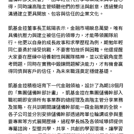
得，同時讓高階主管傾聽他們的想法與創意，透過雙向
溝通建立更具開放、包容與信任的企業文化。
凱基金控董事長王銘陽表示，金融市場瞬息萬變，唯有
具備抗壓力與建立被信任的領導力，才能帶領團隊前
行。他更以自身的成長故事和求學歷程為例，期勉年輕
同仁要勇於接受挑戰，不要害怕挫折與困難。他還提醒
大家要在歷練中培養韌性與團隊精神，並以宏觀角度思
考問題，同時在實務中鍛鍊問題解決能力，才有機會贏
得同儕與客戶的信任，為未來職涯奠定穩健基礎。
凱基金控積極培育下一代金融領袖，設計了為期18個月
的「集團儲備幹部計畫」，凱基金控在集團儲備幹部入
職初期即安排所有事業群的總經理及高階主管分享業務
及策略，在共訓期間讓儲備幹部能一窺金融業的全貌。
各子公司並分別安排儲備幹部透過跨單位輪調或參與重
要專案等方式展開歷練，過程學長姊及各領域導師提供
專屬諮詢，型塑共學、共享、共創的學習環境，讓學習