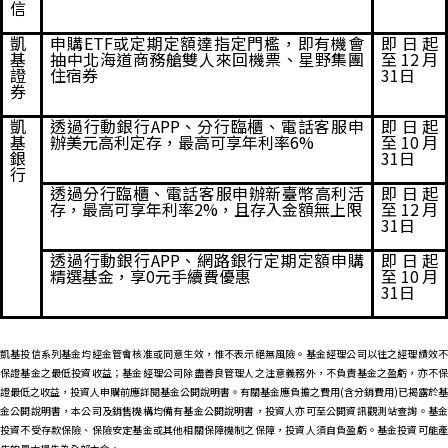
信
凱
申購
ETF
或定期定額達指定門檻，即有機會
即日起
基
抽中北海道商務艙雙人來回機票、星野集團
至
12
月
證
住宿券
31
日
券
凱
透過行動銀行
APP
、分行臨櫃、電話客服申
即日起
基
辦美元高利定存，最高可享年利率
6%
至
10
月
銀
31
日
行
透過分行臨櫃、電話客服申辦新臺幣高利活
即日起
存，最高可享年利率
2%
，且存入金額無上限
至
12
月
31
日
透過行動銀行
APP
、網路銀行定期定額申購
即日起
精選基金，享
0
元手續費優惠
至
10
月
31
日
凱基投信系列基金均經金管會核准或同意生效，惟不表示絕無風險。基金經理公司以往之經理績效不
保證基金之最低投資收益；基金經理公司除盡善良管理人之注意義務外，不負責基金之盈虧，亦不保
證最低之收益，投資人申購前應詳閱基金公開說明書。有關基金應負擔之費用(含分銷費用)
已揭露於基
金公開說明書，本公司及銷售機構均備有基金公開說明書，投資人亦可至公開資訊觀測站查詢。基金
投資不受存款保險、保險安定基金或其他相關保障機制之保障，投資人須自負盈虧。基金投資可能產