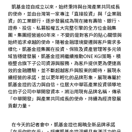
凱基金控自成立以來，始終秉持與台灣產業共同成長
的使命，並由台灣第一家專注「直接投資」與「企業融
資」的工業銀行，逐步發展成為現在擁有壽險、銀行、
證券、投信、私募股權五大完整引擎的全方位金融集
團。集團經營逾60年來，不變的是對客戶的貼心關懷與
始終追求卓越的使命。隨著金融環境變遷與客戶需求多
樣化，凱基金控集團在投資、保險及資產管理等多元領
域皆穩健發展，凱基金控將繼續推動ONE KGI策略，積
極整合旗下子公司資源與服務，為客戶提供更為便捷高
效的金融體驗，並不斷超越客戶與股東的期待，展現永
續經營的承諾，並以更年輕化的品牌形象，展現專屬於
凱基金控的活力與自信。位居大中華區產業投資領導地
位的子公司中華開發資本，將沿用現有品牌名稱，傳承
「中華開發」與產業共同成長的使命，持續為經濟發展
貢獻力量。
在今天的記者會中，凱基金控也揭曉全新品牌承諾
「在乎你的在乎」，呼應凱基金控溫暖且充滿活力的品