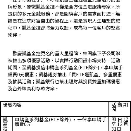
牌形象，象徵凱基金控不僅是全方位金融服務專家，所
提供的多元金融服務，都是圍繞客戶的需求而打造。無
論是在追求財富自由的過程上，還是實現人生理想的旅
程中，凱基金控都將全力以赴，成為每一位客戶的堅實
夥伴。
歡慶凱基金控更名的重大里程碑，集團旗下子公司聯
袂推出多項優惠活動，以實際行動回饋市場支持。活動
期間，至凱基投信申購全系列基金(ETF除外)，享申購手
續費0元優惠；凱基證券推出「買ETF選凱基」多重優惠
及抽獎活動；凱基銀行也祭出理財與投資雙重加碼優惠
及台外幣高利存款方案。
優惠內容
活動期
間
凱
申購全系列基金
(ETF
除外
)
，一律享申購手
即日起
基
續費
0
元
至
12
月
投
31
日