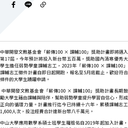
中華開發文教基金會「薪傳
100 ×
課輔
100
」獎助計畫即將邁
第
17
屆，今年預計將投入新台幣五百萬，獎助國內清寒優秀
學生擔任弱勢學童課輔志工，
2023
年「薪傳
100 ×
課輔
100
課輔志工徵件計畫自即日起開跑，報名至
5
月底截止，
歡迎
符
條件的大學生踴躍申請。
中華開發文教基金會「薪傳100 × 課輔100」獎助計畫長期
勵大學生藉由課輔與陪伴，幫助弱勢學童提升學習自信心，形成
正向的循環力量。計畫推行迄今已持續十六年，累積課輔志工
1,600人次，投注經費合計達新台幣八千萬元。
中山大學應用數學系碩士班學生羅祖佑自2019年起加入計畫，