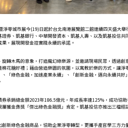
暨淨零城市展今
(1
9)日起於台北南港展覽館二館連續四天盛大
基證券、凱基銀行、中華開發資本、凱基人壽、以及凱基投信共
成果，展現開發金控實踐永續的承諾。
、旋轉木馬的意象，打造魔幻綠樂源，並邀請現場民眾，透過創
量棉花糖好禮；藉由營造樂園的氛圍，以寓教於樂的方式，讓淨零
」、「綠色金融，加速產業永續」、「創新金融，邁向永續共好
。
券承銷總金額2023年186.5億元，年成長率達125%，成功
現屢獲金彝獎「傑出綠色金融獎」肯定。凱基投信亦推出三檔經認
出創新綠色金融商品，協助企業淨零轉型，更攜手產官學三方力量，