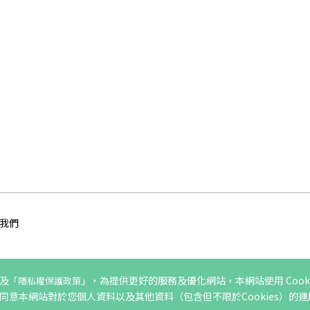
我們
及
，為提供更好的服務及優化網站，本網站使用 Cooki
「隱私權保護政策」
度1024x768以上
意本網站對於您個人資料以及其他資料（包含但不限於Cookies）的