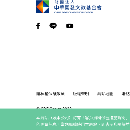
隱私權保護政策
版權聲明
網站地圖
聯絡
© CDF Group 2022
本網站（及本公司）訂有
「客戶資料保密措施聲明」
最佳瀏覽環境 ：IE11、Firefox3.5 以上瀏覽器；解析
的瀏覽訊息。當您繼續使用本網站，即表示您暸解並同