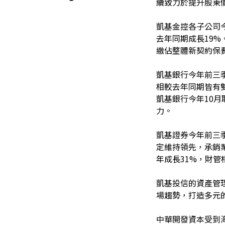
續致力於提升股東
凱基金控各子公司今
去年同期成長19
繳佔整體新契約保費
凱基銀行今年前三
相較去年同期皆有
凱基銀行今年10
力。
凱基證券今年前三季
定維持領先，承銷
年成長31%，財管
凱基投信的資產管
場趨勢，打造多元的
中華開發資本受到