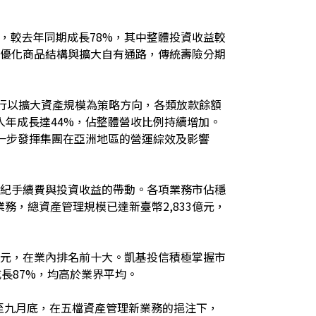
元，較去年同期成長78%，其中整體投資收益較
續優化商品結構與擴大自有通路，傳統壽險分期
銀行以擴大資產規模為策略方向，各類放款餘額
入年成長達44%，佔整體營收比例持續增加。
一步發揮集團在亞洲地區的營運綜效及影響
自經紀手續費與投資收益的帶動。各項業務市佔穩
，總資產管理規模已達新臺幣2,833億元，
億元，在業內排名前十大。凱基投信積極掌握市
成長87%，均高於業界平均。
截至九月底，在五檔資產管理新業務的挹注下，