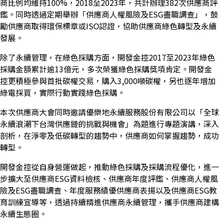
商比例均維持100%，2018至2023年，共計辦理382次供應商評
鑑。同時透過定期舉辦「供應商人權風險及ESG盡職調查」，鼓
勵供應商取得環保標章或ISO認證，協助供應商綠色轉型及永續
發展。
除了永續管理，在綠色採購方面，開發金控2017至2023年綠色
採購金額累計逾13億元，多次榮獲綠色採購獎項肯定。開發金
控更積極參與首批碳權交易，購入3,000噸碳權，另也逐年增加
綠電採買，實際行動實踐綠色採購。
本次供應商大會同時邀請優樂地永續服務股份有限公司以「全球
永續浪潮下台灣供應鏈的挑戰與機會」為題進行專題演講，深入
剖析，在淨零及低碳轉型的趨勢中，供應商如何掌握趨勢，成功
轉型。
開發金控從自身營運做起，推動綠色採購及採購流程優化，進一
步擴大至供應商ESG資料檢核、供應商年度評鑑、供應商人權風
險及ESG盡職調查、年度服務績優供應商表揚以及供應商ESG教
育訓練宣導等，透過持續精進供應商永續管理，攜手供應商建構
永續生態圈。