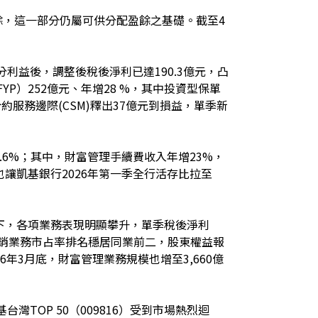
餘，這一部分仍屬可供分配盈餘之基礎。截至4
。
分利益後，調整後稅後淨利已達190.3億元，凸
P）252億元、年增28 %，其中投資型保單
服務邊際(CSM)釋出37億元到損益，單季新
0.6%；其中，財富管理手續費收入年增23%，
也讓凱基銀行2026年第一季全行活存比拉至
下，各項業務表現明顯攀升，單季稅後淨利
、承銷業務市占率排名穩居同業前二，股東權益報
6年3月底，財富管理業務規模也增至3,660億
灣TOP 50（009816）受到市場熱烈迴