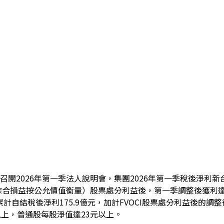
召開2026年第一季法人說明會，集團2026年第一季稅後淨利新台幣
他綜合損益按公允價值衡量）股票處分利益後，第一季調整後獲利達2
計自結稅後淨利175.9億元，加計FVOCI股票處分利益後的調整
以上，普通股每股淨值達23元以上。