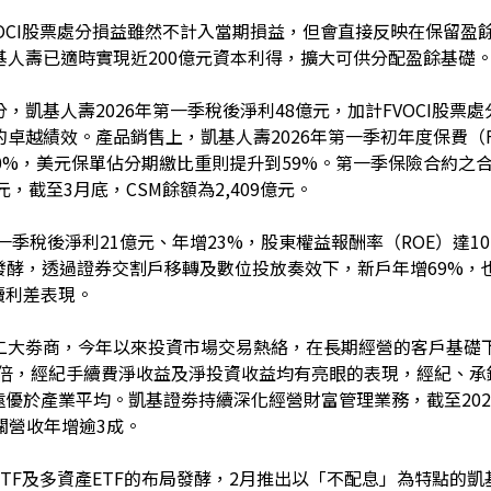
VOCI股票處分損益雖然不計入當期損益，但會直接反映在保留盈
基人壽已適時實現近200億元資本利得，擴大可供分配盈餘基礎
，凱基人壽2026年第一季稅後淨利48億元，加計FVOCI股票處
卓越績效。產品銷售上，凱基人壽2026年第一季初年度保費（FY
0%，美元保單佔分期繳比重則提升到59%。第一季保險合約之合約
元，截至3月底，CSM餘額為2,409億元。
第一季稅後淨利21億元、年增23%，股東權益報酬率（ROE）達1
持續發酵，透過證券交割戶移轉及數位投放奏效下，新戶年增69%，
後續利差表現。
二大劵商，今年以來投資市場交易熱絡，在長期經營的客戶基礎
2.2倍，經紀手續費淨收益及淨投資收益均有亮眼的表現，經紀
，遠優於產業平均。凱基證劵持續深化經營財富管理業務，截至202
關營收年增逾3成。
TF及多資產ETF的布局發酵，2月推出以「不配息」為特點的凱基台