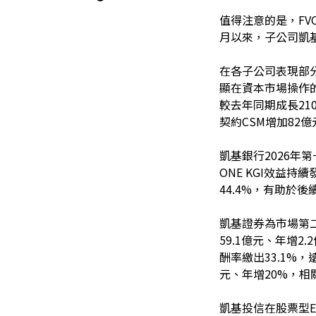
值得注意的是，F
月以來，子公司凱
在各子公司表現部分
顯在資本市場操作的
較去年同期成長21
契約CSM增加82億
凱基銀行2026年
ONE KGI效益
44.4%，有助於
凱基證券為市場第
59.1億元、年增
酬率繳出33.1%
元、年增20%，相
凱基投信在股票型E