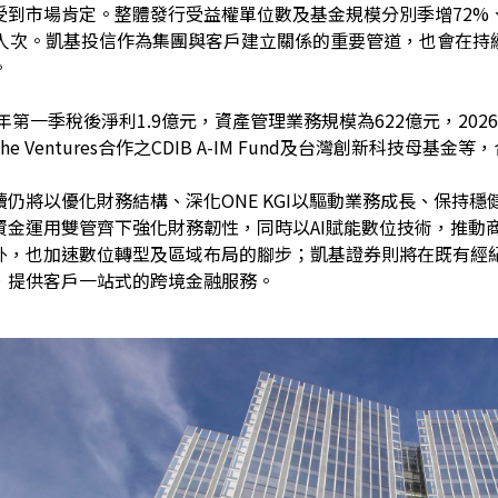
到市場肯定。整體發行受益權單位數及基金規模分別季增72%、
萬人次。凱基投信作為集團與客戶建立關係的重要管道，也會在持
。
6年第一季稅後淨利1.9億元，資產管理業務規模為622億元，2
he Ventures合作之CDIB A-IM Fund及台灣創新科技母基
仍將以優化財務結構、深化ONE KGI以驅動業務成長、保持
資金運用雙管齊下強化財務韌性，同時以AI賦能數位技術，推動
外，也加速數位轉型及區域布局的腳步；凱基證券則將在既有經
，提供客戶一站式的跨境金融服務。