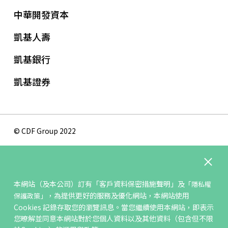
中華開發資本
凱基人壽
凱基銀行
凱基證券
© CDF Group 2022
隱私權保護政策
版權聲明
本網站（及本公司）訂有
「客戶資料保密措施聲明」
及
「隱私權
網站地圖
，為提供更好的服務及優化網站，本網站使用
保護政策」
聯絡我們
Cookies 記錄存取您的瀏覽訊息。當您繼續使用本網站，即表示
您暸解並同意本網站對於您個人資料以及其他資料（包含但不限