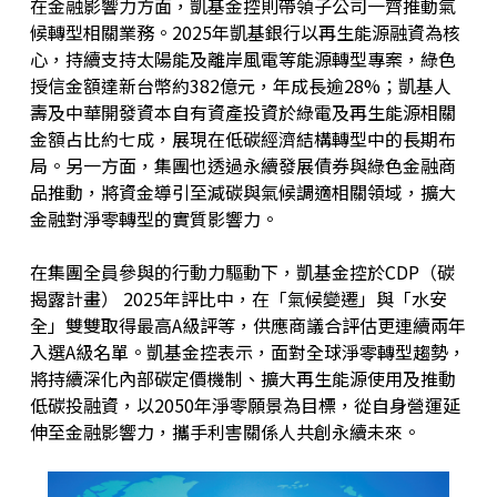
在金融影響力方面，凱基金控則帶領子公司一齊推動氣
候轉型相關業務。2025年凱基銀行以再生能源融資為核
心，持續支持太陽能及離岸風電等能源轉型專案，綠色
授信金額達新台幣約382億元，年成長逾28%；凱基人
壽及中華開發資本自有資產投資於綠電及再生能源相關
金額占比約七成，展現在低碳經濟結構轉型中的長期布
局。另一方面，集團也透過永續發展債券與綠色金融商
品推動，將資金導引至減碳與氣候調適相關領域，擴大
金融對淨零轉型的實質影響力。
在集團全員參與的行動力驅動下，凱基金控於CDP（碳
揭露計畫） 2025年評比中，在「氣候變遷」與「水安
全」雙雙取得最高A級評等，供應商議合評估更連續兩年
入選A級名單。凱基金控表示，面對全球淨零轉型趨勢，
將持續深化內部碳定價機制、擴大再生能源使用及推動
低碳投融資，以2050年淨零願景為目標，從自身營運延
伸至金融影響力，攜手利害關係人共創永續未來。