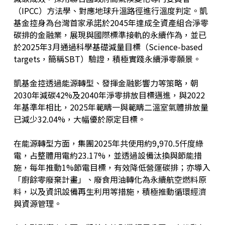
（IPCC）方法學、對應地球升溫路徑進行溫度判定。凱
基金控身為台灣首家承諾於2045年達成全資產組合淨零
碳排的金融業，展現與國際標準接軌的永續作為，並已
於2025年3月通過科學基礎減量目標（Science-based
targets，簡稱SBT）驗證，積極實踐永續淨零願景。
凱基金控透過能源轉型、發揮金融影響力等策略，朝
2030年減碳42%及2040年淨零排放目標邁進，與2022
年基準年相比，2025年範疇一與範疇二溫室氣體排放量
已減少32.04%，大幅優於原定目標。
在能源轉型方面，集團2025年共使用約9,970.5仟度綠
電，占整體用電約23.17%，並透過設備汰換與節能措
施，每年推動1%節電目標，有效降低營運碳排；亦導入
「廚餘零廢棄計畫」、廢食用油轉化為永續航空燃料原
料，以及資訊設備再生利用等措施，積極推動循環經濟
與資源管理。