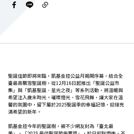
聖誕佳節即將來臨，凱基金控公益月揭開序幕，結合全
臺最高飄雪聖誕樹，從12月16日起推出「聖誕公益市
集」與「凱基聖誕．星光之夜」等系列活動，將溫暖與
希望注入歲末時光。璀璨燈光、雪花飛舞，讓大家在溫
馨的氛圍中，留下屬於2025聖誕季的幸福記憶，迎接充
滿希望的新年。
凱基金控今年的聖誕樹，被不少網友封為「臺北最
美」、「2025 最佳聖誕節佈置獎」，於日前點燈後，不