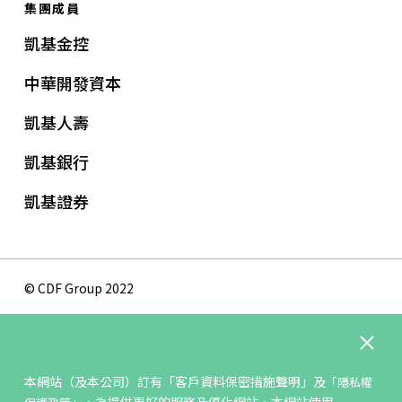
集團成員
凱基金控
中華開發資本
凱基人壽
凱基銀行
凱基證券
© CDF Group 2022
隱私權保護政策
版權聲明
本網站（及本公司）訂有
「客戶資料保密措施聲明」
及
「隱私權
網站地圖
，為提供更好的服務及優化網站，本網站使用