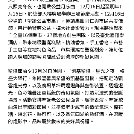
只照亮冬夜，也開啟公益月序曲。12月16日起至明年1
月15日，於總部大樓廣場舉辦三場節慶活動。12月16日
登場的「聖誕公益市集」，邀請集團同仁與市民共度佳
節，用行動響應公益、擴大社會影響力。現場將匯聚來
自全臺16個縣市、37個地方創生團隊，以及臺北嘉佩樂
酒店，帶來精緻聖誕糕點、精油香氛、手工香皂、布藝
手工包等在地特色商品。市集環繞在聖誕樹旁，讓每位
踏入廣場的訪客瞬間感受到濃厚的聖誕氛圍。
聖誕節前夕12月24日晚間，「凱基聖誕．星光之夜」將
盛大舉行，象徵溫馨與希望的凱基聖誕樹，搭配定時飄
雪燈光秀，以及廣場草坪周邊燈飾與藝術裝置，透過燈
光、色彩堆疊出童話般的奇幻氛圍，打造沉浸式的聖誕
場景。活動安排聖誕老公公見面會、魔術表演、聖誕歌
曲演出等精彩節目，並準備老少咸宜的造型氣球、棉花
糖、爆米花、熱可可，以及香氣四溢的熱紅酒，在溫暖
的燈影中，品味屬於歲末的美好與祝福。