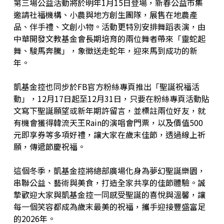
第三場公益活動將於明年1月15日登場，新春公益市集
邀請社福機構、小農與地方創生團隊，展售在地農產
品、伴手禮、文創小物。活動更特別安排舞蹈表演，由
中華開發文教基金會長期培育的兩位舞者帶來「靈蛇起
舞、駿馬奔騰」，象徵送走蛇年，迎來馬到成功的新
年。
凱基金控也同步於FB官方粉絲專頁推出「聖誕祝福活
動」，12月17日起至12月31日，只要在粉絲專頁活動貼
文寫下聖誕願望或新年期許留言，並標註兩位好友，就
有機會獲得韓流天王Rain的演唱會門票，以及價值500
元即享券等多項好禮，讓大家在歲末佳節，透過線上祈
願，傳遞節慶祝福。
這個冬季，凱基金控將總部廣場化身為夢幻聖誕樂園，
串聯公益、藝術與美食，打造全家共享的佳節體驗。誠
摯歡迎大家與凱基金控一同感受聖誕的喜悅與溫馨，讓
每一個笑容都成為歲末最美的祝福，攜手迎接豐盛富足
的2026年。