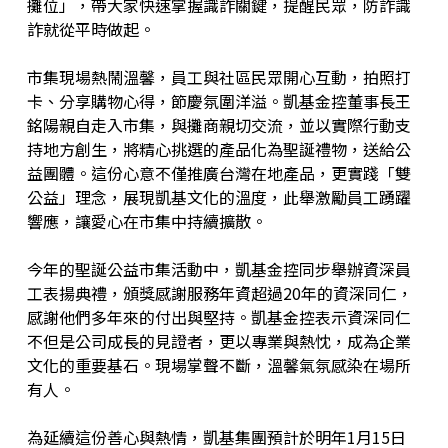
攤位」，帶大家快速掌握識詐關鍵，提醒民眾，防詐識
詐就從平時做起。
市集現場熱鬧溫馨，員工與社區民眾開心互動，拍照打
卡、分享購物心得，節慶氛圍洋溢。凱基金控董事長王
銘陽親自走入市集，與攤商親切交流，並以實際行動支
持地方創生，將精心挑選的產品化為聖誕禮物，送給公
益團體。這份心意不僅推廣台灣在地產品，更實踐「雙
公益」理念，展現凱基文化的溫度，此舉激勵員工踴躍
響應，讓愛心在市集中持續擴散。
今年的聖誕公益市集活動中，凱基金控同步舉辦資深員
工表揚典禮，頒獎感謝服務年資超過20年的資深同仁，
感謝他們多年來的付出與堅持。凱基金控表示資深同仁
不但是公司成長的見證者，更以專業與熱忱，成為企業
文化的重要基石。現場掌聲不斷，溫馨氣氛感染在場所
有人。
為延續這份善心與熱情，凱基集團預計於明年1月15日