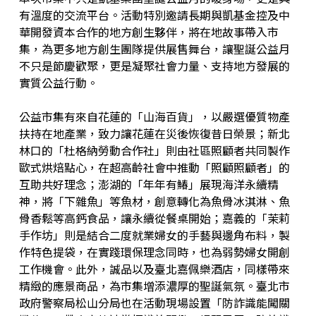
有溫度的交流平台。活動特別邀請長期與凱基金控及中
華開發資本合作的地方創生夥伴，將在地故事帶入市
集，為更多地方創生團隊提供展售舞台，讓聖誕公益月
不只是節慶歡聚，更是凝聚社會力量、支持地方發展的
實質公益行動。
公益市集有來自花蓮的「山海百貨」，以嚴選優質物產
扶持在地產業，致力讓花蓮在災後恢復昔日榮景；新北
林口的「杜格納勞動合作社」則由社區照顧者共同製作
歐式烘焙點心，在超高齡社會中推動「照顧照顧者」的
互助共好理念；澎湖的「年年有鰆」展現海洋永續精
神，將「下雜魚」等魚材，創意轉化為魚骨冰淇淋、魚
骨香鬆等高鈣食品，讓永續從餐桌開始；嘉義的「茉莉
手作坊」則是結合二度就業婦女的手藝與邊角布料，製
作特色提袋，在實踐環保理念同時，也為弱勢婦女開創
工作機會。此外，誠品以及臺北嘉佩樂酒店，同樣帶來
精緻的應景商品，為市集增添濃厚的聖誕氣氛。臺北市
政府警察局松山分局也在活動現場設置「防詐識能闖關