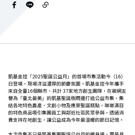
凱基金控「2025聖誕公益月」的首場市集活動今（16）
日登場，現場洋溢濃厚的節慶氛圍。凱基金控今年攜手
來自全臺16個縣市、共計 37家地方創生團隊，在被網友
譽為「臺北最美」的凱基聖誕樹周邊打造公益市集，集
結各地特色農產、文創小物及應景聖誕糕點，琳瑯滿目
的特色商品吸引集團員工與鄰近社區民眾參與，透過消
費支持在地創生，讓公益成為今年最溫暖的節日記憶。
本次市集不只是凱基集團聖誕公益月的暖身場，更是具