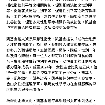
括推動性別平等之相關機制、促進組織決策之性別平
等、促進薪資待遇性別平等、促進性別平等之教育與訓
練、工作與家庭平衡、友善孕育措施，職場安全之性平
友善措施，促進多元性別平等相關作為或措施。凱基金
控不僅符合所有標準，多項指標更領先業界。
凱基金控人資長陳慧珠指出，凱基金控以「成為金融界
人才的首選雇主」為目標，長期投入建立尊重差異、包
容多元的職場環境。無論國籍、種族、階級、性別、年
齡及身心障礙，每一位人才都可以找到發揮所長的舞
台。集團積極推行性別平等政策，女性員工的比例與影
響力逐年成長，截至2024年，女性主管比例達五成。值
得一提的是，凱基金控旗下五家主要子公司，凱基人
壽、凱基銀行、凱基證券、凱基投信與中華開發資本，
皆由女性總經理領軍，展現女性領導力在金融服務的深
度影響力與多元價值。
為深化企業文化，凱基金控每年舉辦婦女節系列活動，