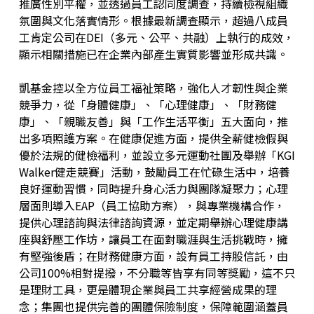
推廣性別平權，並透過員工認同度調查，持續檢視組織
氛圍與文化落實情形。根據最新調查顯示，超過八成員
工肯定公司在DEI（多元、公平、共融）上執行的成效，
顯示相關措施已在企業內部產生實質影響並形成共識。
凱基金控以全方位員工福祉策略，強化人才韌性與企業
競爭力，從「身體健康」、「心理健康」、「財務健
康」、「親職友善」與「工作生活平衡」五大面向，推
出多項照護方案。在健康促進方面，提供全薪健檢假與
優於法規的健檢福利，並設立多元運動社團及舉辦「KGI
Walker健走競賽」活動，鼓勵員工在忙碌生活中，培養
良好運動習慣，同時提升身心活力與團隊凝聚力；心理
層面則導入EAP（員工協助方案），與專業機構合作，
提供心理諮詢與法律諮詢資源，並定期舉辦心理健康講
座與舒壓工作坊，讓員工在面對職涯與生活挑戰時，擁
有堅強後盾；在財務健康方面，設有員工持股信託，由
公司100%相對提撥，不分職等皆享有同等獎勵，這不只
是理財工具，更是體現企業與員工共享經營成果的理
念；集團也提供完善的團體保險制度，保障範圍涵蓋員