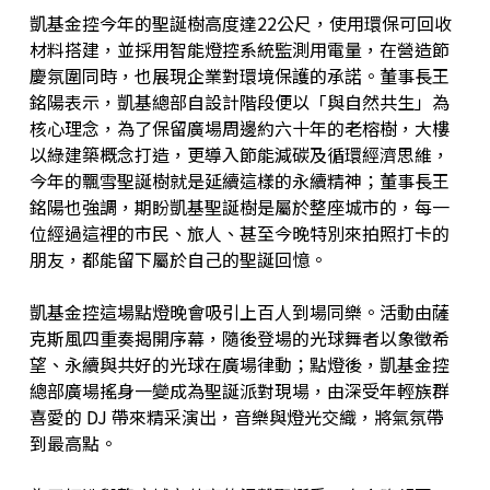
凱基金控今年的聖誕樹高度達22公尺，使用環保可回收
材料搭建，並採用智能燈控系統監測用電量，在營造節
慶氛圍同時，也展現企業對環境保護的承諾。董事長王
銘陽表示，凱基總部自設計階段便以「與自然共生」為
核心理念，為了保留廣場周邊約六十年的老榕樹，大樓
以綠建築概念打造，更導入節能減碳及循環經濟思維，
今年的飄雪聖誕樹就是延續這樣的永續精神；董事長王
銘陽也強調，期盼凱基聖誕樹是屬於整座城市的，每一
位經過這裡的市民、旅人、甚至今晚特別來拍照打卡的
朋友，都能留下屬於自己的聖誕回憶。
凱基金控這場點燈晚會吸引上百人到場同樂。活動由薩
克斯風四重奏揭開序幕，隨後登場的光球舞者以象徵希
望、永續與共好的光球在廣場律動；點燈後，凱基金控
總部廣場搖身一變成為聖誕派對現場，由深受年輕族群
喜愛的 DJ 帶來精采演出，音樂與燈光交織，將氣氛帶
到最高點。