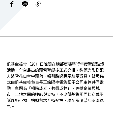
凱基金控今（28）日晚間在總部廣場舉行年度聖誕點燈
活動，全台最高的飄雪聖誕樹正式亮相，絢麗光影搭配
人造雪花自空中飄落，吸引路過民眾駐足觀賞。點燈儀
式由凱基金控董事長王銘陽率領集團子公司主管共同啟
動，主題為「相映成光、共築成林」，象徵企業與城
市、土地之間的連結與支持。不少凱基集團同仁穿戴聖
誕風格小物，拍照留念互道祝福，現場瀰漫濃厚聖誕氣
氛。