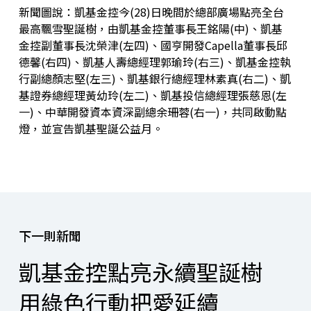
新聞圖說：凱基金控今(28)日晚間於總部廣場點亮全台
最高飄雪聖誕樹，由凱基金控董事長王銘陽(中)、凱基
金控副董事長沈榮津(左四)、國亨開發Capella董事長邱
德馨(右四)、凱基人壽總經理郭瑜玲(右三)、凱基金控執
行副總顏志堅(左三)、凱基銀行總經理林素真(右二)、凱
基證券總經理黃幼玲(左二)、凱基投信總經理張慈恩(左
一)、中華開發資本資深副總余珊蓉(右一)，共同啟動點
燈，並宣告凱基聖誕公益月。
下一則新聞
凱基金控點亮永續聖誕樹
用綠色行動把愛延續