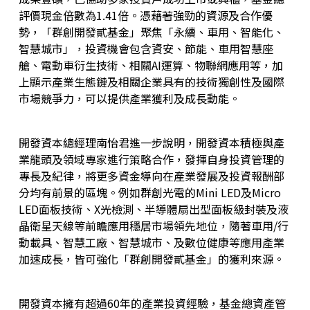
評價現金倍數為1.41倍。憑藉著強勁的資源及合作優
勢，「群創開發貳基金」聚焦「永續、車用、智能化、
智慧城市」，投資機會包含資安、節能、車用智慧座
艙、電動車衍生技術、相關AI運算、物聯網應用等，加
上顯示產業生態鏈及相關企業具有的技術獨創性及國際
市場競爭力，可以提供產業獲利及成長動能。
開發資本總經理南怡君進一步說明，開發資本積極與產
業龍頭及領域專家進行策略合作，發揮自身投資管理的
專長及紀律，將更多資金導向在產業發展及投資報酬部
分均有前景的區塊。例如群創光電的Mini LED及Micro
LED面板技術、X光檢測、半導體扇出型面板級封裝及液
晶衛星天線等前瞻應用穩居市場領先地位，隨著車用/行
動載具、智慧工廠、智慧城市、及數位健康等應用產業
加速成長，皆可強化「群創開發貳基金」的獲利來源。
開發資本擁有超過60年的產業投資經驗，基金總資產管