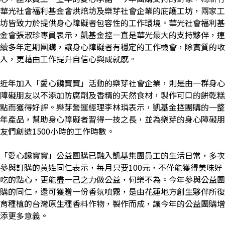
華光社會福利基金會烘焙坊及樂芽社會企業的庇護工坊，兩家工
坊皆致力於提供身心障礙者包容性的工作環境。華光社會福利基
金會張淑珍專員表示，凱基金控一直是華光最大的支持夥伴，連
續多年定期團購，讓身心障礙者有穩定的工作機會，除實質的收
入，更藉由工作提升自信心與成就感。
近年加入「愛心饞寶寶」活動的樂芽社會企業，則是由一群身心
障礙朋友以不添加防腐劑及香精的天然食材，製作可口的餅乾糕
點而獲得好評。樂芽營運經理李林璘表示，凱基金控團購的一整
年產品，幫助身心障礙者習得一技之長，並為樂芽的身心障礙朋
友們創造1500小時的工作時數。
「愛心饞寶寶」公益團購已融入凱基集團員工的生活日常，多次
參與訂購的黃姓同仁表示，每月只要100元，不僅能獲得美味好
吃的點心，更能盡一己之力做公益，何樂不為。今年參與公益團
購的同仁，還可獲贈一份香氛噴霧，是由花蓮地方創生夥伴所復
育種植的台灣原生種香料作物，製作而成，讓今年的公益團購增
添更多意義。