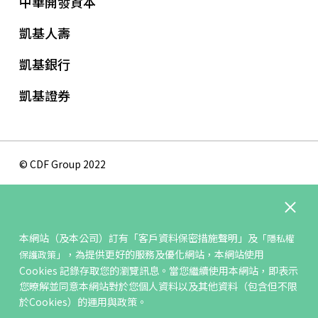
中華開發資本
凱基人壽
凱基銀行
凱基證券
© CDF Group 2022
隱私權保護政策
版權聲明
本網站（及本公司）訂有
「客戶資料保密措施聲明」
及
「隱私權
網站地圖
，為提供更好的服務及優化網站，本網站使用
保護政策」
聯絡我們
Cookies 記錄存取您的瀏覽訊息。當您繼續使用本網站，即表示
您暸解並同意本網站對於您個人資料以及其他資料（包含但不限
於Cookies）的運用與政策。
最佳瀏覽環境 ：IE11、Firefox3.5 以上瀏覽器；解析度