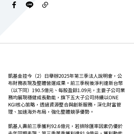
凱基金控今（2）日舉辦2025年第三季法人說明會，公
布財務表現及整體營運成果。前三季稅後淨利達新台幣
（以下同）190.5億元、每股盈餘1.09元，主要子公司業
務均展現穩健成長動能，旗下五大子公司持續以ONE
KGI核心策略，透過資源整合與創新服務，深化財富管
理、加速海外布局，強化整體競爭優勢。
凱基人壽前三季獲利92.6億元，若排除匯率因素仍優於
去年同期表現；第三季單季獲利達81.9億元，獲利動能