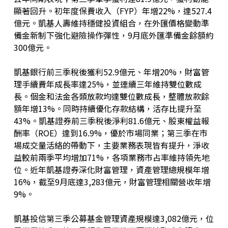
顯著回升。初年度保費收入（FYP）年增22%，達527.4
億元。凱基人壽維持穩健投資組合，在外匯價格變動準
備金新制下強化避險操作彈性，9月底外匯準備金餘額約
300億元。
凱基銀行前三季稅後獲利52.9億元、年增20%，財富管
理手續費年成長率達25%，並連續三年維持雙位數成
長。個金和法金各類放款均達雙位數成長，整體放款餘
額年增13%。同時持續優化存款結構，活存比提升至
43%。凱基證券前三季稅後淨利81.6億元、股東權益報
酬率（ROE）達到16.9%，優於市場同業；第三季在市
場成交量活絡的帶動下，主要業務表現皆有提升，淨收
益較前兩季平均增加71%，各項業務市占率維持領先地
位。近年凱基證券深化財富管理，資產管理總規模年增
16%，截至9月底達3,283億元，財富管理相關營收年增
9%。
凱基投信第三季公募基金管理資產規模達3,082億元，位