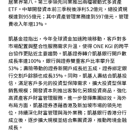
居業界第八。第三季領先同業推出兩檔被動式多資產
ETF。中華開發資本前三季稅後淨利5.2億元，總投資規
模達到955億元；其中資產管理業務達到597億元，管理
費收入年增13%。
凱基金控指出，今年全球資金加速跨境移動，客戶對多
市場配置與整合性服務需求升溫，使得 ONE KGI 的跨平
台協作更貼近主要趨勢。凱基證券轉介凱基銀行開戶數
成長率達100%，銀行與證券雙重客戶比率攀升至
53%；壽險帶動的證券新開戶成長近五成，證券綁定銀
行交割戶餘額也成長35%。同時，凱基人壽結合凱基投
信，滿足客戶多元的投資型保障需求，擴大投資型保單
銷售規模；開發資本則推出客製化另類投資商品，強化
高資產客戶財富管理服務，進一步發揮集團綜效。海外
布局方面，凱基證券憑藉香港及新加坡市場的領先地
位，持續深化財富管理與海外業務；凱基銀行香港分行
成立後，逐步擴大規模並結合集團資源，推動跨境金融
成長。