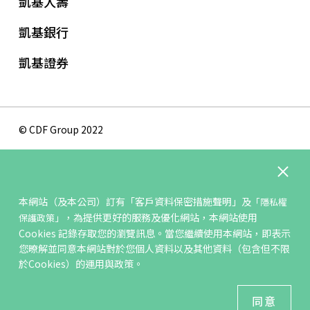
凱基人壽
凱基銀行
凱基證券
© CDF Group 2022
隱私權保護政策
版權聲明
本網站（及本公司）訂有
「客戶資料保密措施聲明」
及
「隱私權
網站地圖
，為提供更好的服務及優化網站，本網站使用
保護政策」
聯絡我們
Cookies 記錄存取您的瀏覽訊息。當您繼續使用本網站，即表示
您暸解並同意本網站對於您個人資料以及其他資料（包含但不限
於Cookies）的運用與政策。
最佳瀏覽環境 ：IE11、Firefox3.5 以上瀏覽器；解析度
1024x768以上
同意